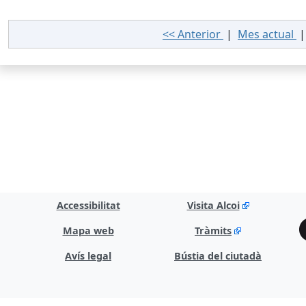
<< Anterior
|
Mes actual
Accessibilitat
Visita Alcoi
Mapa web
Tràmits
Avís legal
Bústia del ciutadà