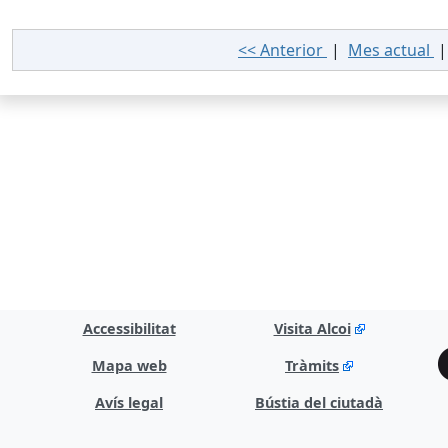
<< Anterior
|
Mes actual
Accessibilitat
Visita Alcoi
Mapa web
Tràmits
Avís legal
Bústia del ciutadà