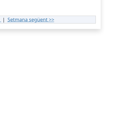
l
|
Setmana següent >>