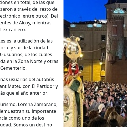
ciones en total, de las que
izaron a través del resto de
ectrónico, entre otros). Del
entes de Alcoy, mientras
l extranjero.
s es la utilización de las
orte y sur de la ciudad
30 usuarios, de los cuales
gada en la Zona Norte y otras
l Cementerio.
nas usuarias del autobús
ant Mateu con El Partidor y
ás que el año anterior.
e Turismo, Lorena Zamorano,
y demuestran su importante
ancia como uno de los
iudad. Somos un destino