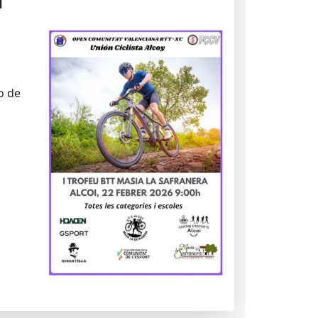
a
o de