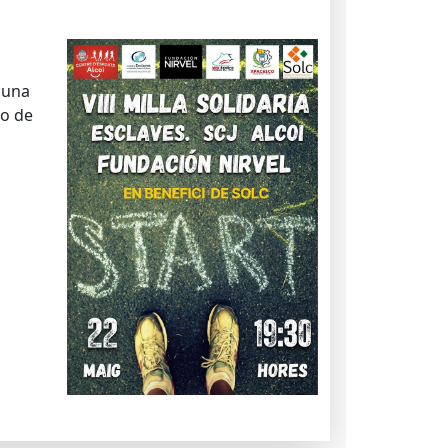
 una
io de