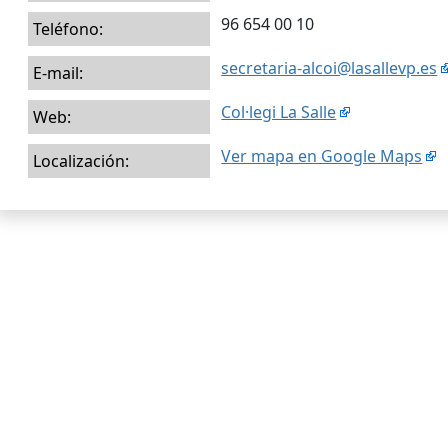
96 654 00 10
Teléfono:
secretaria-alcoi@lasallevp.es
E-mail:
Col·legi La Salle
Web:
Ver mapa en Google Maps
Localización: