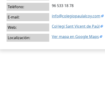
96 533 18 78
Teléfono:
info@colegiopaulalcoy.com
E-mail:
Col·legi Sant Vicent de Paúl
Web:
Ver mapa en Google Maps
Localización: