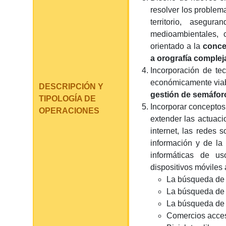
resolver los problem
territorio, asegu
medioambientales,
orientado a la
conce
a orografía complej
Incorporación de te
económicamente viabl
DESCRIPCIÓN Y
gestión de semáfor
TIPOLOGÍA DE
Incorporar concepto
OPERACIONES
extender las actuaci
internet, las redes 
información y de la
informáticas de us
dispositivos móviles
La búsqueda de i
La búsqueda de a
La búsqueda de 
Comercios acces