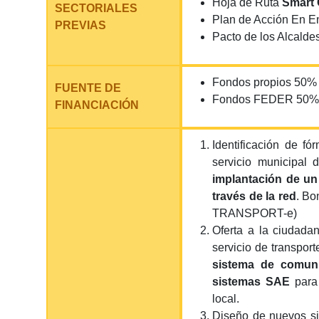
Hoja de Ruta
Smart 
SECTORIALES
Plan de Acción En E
PREVIAS
Pacto de los Alcalde
Fondos propios 50%
FUENTE DE
Fondos FEDER 50%
FINANCIACIÓN
Identificación de fó
servicio municipal 
implantación de u
través de la red
. Bo
TRANSPORT-e)
Oferta a la ciudadan
servicio de transport
sistema de comuni
sistemas SAE
para
local.
Diseño de nuevos si