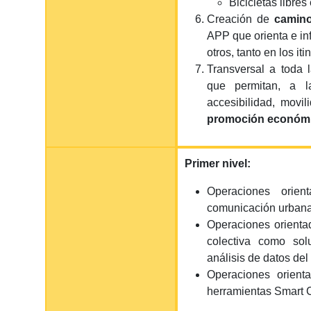
Bicicletas libres
Creación de
camino
APP que orienta e inf
otros, tanto en los it
Transversal a toda 
que permitan, a l
accesibilidad, movil
promoción económic
Primer nivel:
Operaciones orien
comunicación urbana, 
Operaciones orienta
colectiva como sol
análisis de datos del
Operaciones orient
herramientas Smart C