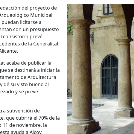
redacción del proyecto de
 Arqueológico Municipal
 puedan licitarse a
cuentan con un presupuesto
l consistorio prevé
edentes de la Generalitat
Alicante.
tat acaba de publicar la
e se destinará a iniciar la
artamento de Arquitectura
y dé su visto bueno al
pezado y se prevé
otra subvención de
e, que cubrirá el 70% de la
o 11 de noviembre, la
esta ayuda a Alcoy.