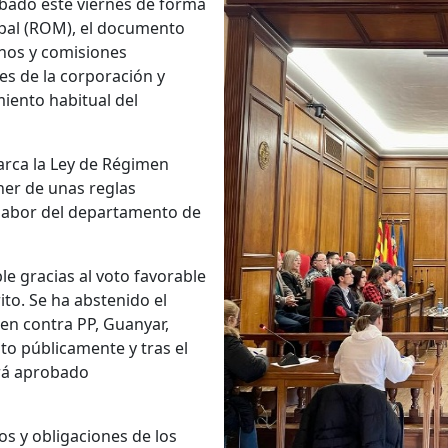
obado este viernes de forma
pal (ROM), el documento
enos y comisiones
es de la corporación y
miento habitual del
marca la Ley de Régimen
oner de unas reglas
 labor del departamento de
e gracias al voto favorable
ito. Se ha abstenido el
n contra PP, Guanyar,
o públicamente y tras el
erá aprobado
s y obligaciones de los