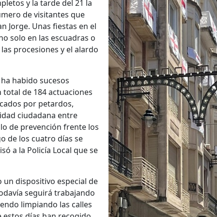
letos y la tarde del 21 la
úmero de visitantes que
an Jorge. Unas fiestas en el
o solo en las escuadras o
 las procesiones y el alardo
s ha habido sucesos
n total de 184 actuaciones
cados por petardos,
ridad ciudadana entre
lo de prevención frente los
go de los cuatro días se
isó a la Policía Local que se
 un dispositivo especial de
odavía seguirá trabajando
iendo limpiando las calles
 estos días han recogido