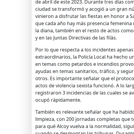
de abril de este 2023. Durante tres días comp
ciudad se transformó y acogió a un gran n
vinieron a disfrutar las fiestas en honor a S
que cada año hay más presencia femenina n
la diana, también en el resto de actos como
y en las Juntas Directivas de las filàs.
Por lo que respecta a los incidentes apena
extraordinarios, la Policía Local ha hecho u
en temas como petardos e incendios provo
ayudas en temas sanitarios, tráfico, y segu
otros. Es importante señalar que el protoco
actos de violencia sexista funcionó. A lo lar
registraron 3 incidencias de las cuales se av
ocupó rápidamente.
También es relevante señalar que ha habido
limpieza, con 200 jornadas completas que t
para qué Alcoy vuelva a la normalidad, sigu
cuando se desmontan las tribunas. Durante