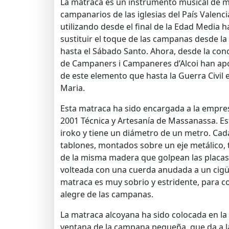
La matraca es un instrumento musical de m
campanarios de las iglesias del País Valenc
utilizando desde el final de la Edad Media h
sustituir el toque de las campanas desde la
hasta el Sábado Santo. Ahora, desde la conce
de Campaners i Campaneres d’Alcoi han ap
de este elemento que hasta la Guerra Civil ex
Maria.
Esta matraca ha sido encargada a la empr
2001 Técnica y Artesanía de Massanassa. E
iroko y tiene un diámetro de un metro. Cad
tablones, montados sobre un eje metálico, t
de la misma madera que golpean las placas
volteada con una cuerda anudada a un cigüe
matraca es muy sobrio y estridente, para c
alegre de las campanas.
La matraca alcoyana ha sido colocada en la 
ventana de la campana pequeña, que da a la