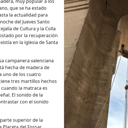
adera, muy popular a los
iano, que se ha estado
asta la actualidad para
 noche del Jueves Santo
jalía de Cultura y la Colla
ostado por la recuperación
istía en la iglesia de Santa
esa campanera valenciana
stá hecha de madera de
a uno de los cuatro
iene tres martillos hechos
 cuando la matraca es
ñal. El sonido de la
ontrastar con el sonido
parte superior de la
 Placeta del Fossar.