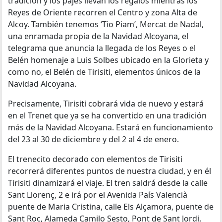
tradición y los pajes llevan los regalos mientras los
Reyes de Oriente recorren el Centro y zona Alta de
Alcoy. También tenemos ‘Tio Piam’, Mercat de Nadal,
una enramada propia de la Navidad Alcoyana, el
telegrama que anuncia la llegada de los Reyes o el
Belén homenaje a Luis Solbes ubicado en la Glorieta y
como no, el Belén de Tirisiti, elementos únicos de la
Navidad Alcoyana.
Precisamente, Tirisiti cobrará vida de nuevo y estará
en el Trenet que ya se ha convertido en una tradición
más de la Navidad Alcoyana. Estará en funcionamiento
del 23 al 30 de diciembre y del 2 al 4 de enero.
El trenecito decorado con elementos de Tirisiti
recorrerá diferentes puntos de nuestra ciudad, y en él
Tirisiti dinamizará el viaje. El tren saldrá desde la calle
Sant Llorenç, 2 e irá por el Avenida País Valencià
puente de Maria Cristina, calle Els Alçamora, puente de
Sant Roc, Alameda Camilo Sesto, Pont de Sant Jordi,