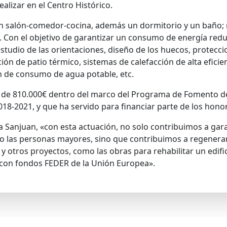
alizar en el Centro Histórico.
n salón-comedor-cocina, además un dormitorio y un baño; 
on el objetivo de garantizar un consumo de energía reduci
estudio de las orientaciones, diseño de los huecos, protecc
ción de patio térmico, sistemas de calefacción de alta efici
n de consumo de agua potable, etc.
 de 810.000€ dentro del marco del Programa de Fomento d
018-2021, y que ha servido para financiar parte de los honor
sa Sanjuan, «con esta actuación, no solo contribuimos a gara
o las personas mayores, sino que contribuimos a regenerar e
y otros proyectos, como las obras para rehabilitar un edific
 con fondos FEDER de la Unión Europea».