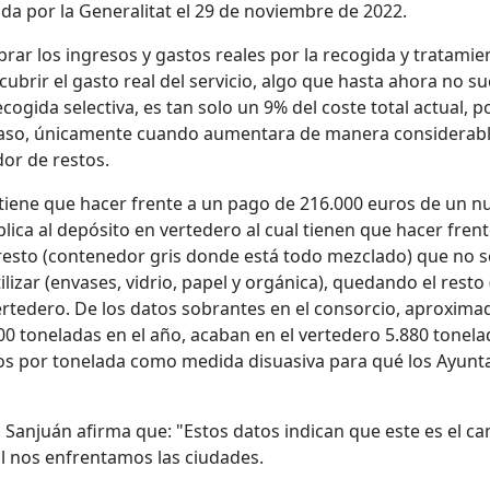
a por la Generalitat el 29 de noviembre de 2022.
brar los ingresos y gastos reales por la recogida y tratami
 cubrir el gasto real del servicio, algo que hasta ahora no 
cogida selectiva, es tan solo un 9% del coste total actual, 
l caso, únicamente cuando aumentara de manera considerable
or de restos.
ene que hacer frente a un pago de 216.000 euros de un nue
plica al depósito en vertedero al cual tienen que hacer fre
n resto (contenedor gris donde está todo mezclado) que no se
ilizar (envases, vidrio, papel y orgánica), quedando el res
ertedero. De los datos sobrantes en el consorcio, aproxim
700 toneladas en el año, acaban en el vertedero 5.880 tonel
ros por tonelada como medida disuasiva para qué los Ayunt
 Sanjuán afirma que: "Estos datos indican que este es el cam
ual nos enfrentamos las ciudades.