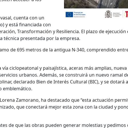
avasal, cuenta con un
o) y está financiada con
ación, Transformación y Resiliencia. El plazo de ejecució
ra técnica presentada por la empresa.
ramo de 695 metros de la antigua N-340, comprendido entre l
a vía ciclopeatonal y paisajística, aceras más amplias, nuev
 servicios urbanos. Además, se construirá un nuevo ramal d
linar, declarado Bien de Interés Cultural (BIC), y se dotará
no emblemático.
 Lorena Zamorano, ha destacado que “esta actuación permit
nizado, que conectará mejor esta zona con la ciudad y pond
s de que las obras pueden generar molestias y pedimos c