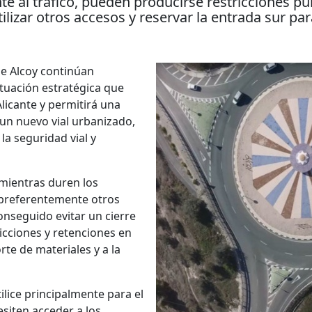
 al tráfico, pueden producirse restricciones p
lizar otros accesos y reservar la entrada sur pa
de Alcoy continúan
tuación estratégica que
licante y permitirá una
 un nuevo vial urbanizado,
la seguridad vial y
mientras duren los
n preferentemente otros
onseguido evitar un cierre
icciones y retenciones en
e de materiales y a la
tilice principalmente para el
esiten acceder a los