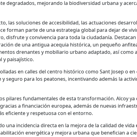
nte degradados, mejorando la biodiversidad urbana y acerc
o, las soluciones de accesibilidad, las actuaciones desarro
ce forman parte de una estrategia global para dejar de vivir
o, disfrute y convivencia para toda la ciudadanía. Destacan
eración de una antigua acequia histórica, un pequeño anfiteat
imentos drenantes y mobiliario urbano adaptado, así como 
y paisajístico.
olladas en calles del centro histórico como Sant Josep o e
 y seguro para los peatones, incentivando además la activid
los pilares fundamentales de esta transformación. Alcoy ya
gracias a financiación europea, además de nuevas infraest
s eficiente y respetuosa con el entorno.
 una incidencia directa en la mejora de la calidad de vida 
bilitación energética y mejora urbana que benefician a cie