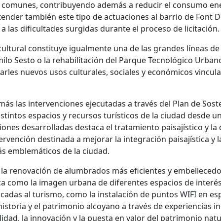
os comunes, contribuyendo además a reducir el consumo ener
xtender también este tipo de actuaciones al barrio de Font 
 las dificultades surgidas durante el proceso de licitación.
 cultural constituye igualmente una de las grandes líneas d
milo Sesto o la rehabilitación del Parque Tecnológico Urban
rles nuevos usos culturales, sociales y económicos vinculad
s las intervenciones ejecutadas a través del Plan de Soste
stintos espacios y recursos turísticos de la ciudad desde u
iones desarrolladas destaca el tratamiento paisajístico y l
tervención destinada a mejorar la integración paisajística y 
ás emblemáticos de la ciudad.
la renovación de alumbrados más eficientes y embellecedor
a como la imagen urbana de diferentes espacios de interés. 
licadas al turismo, como la instalación de puntos WIFI en es
historia y el patrimonio alcoyano a través de experiencias i
idad, la innovación y la puesta en valor del patrimonio natur