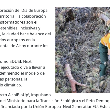
bración del Día de Europa
ritorial, la colaboración
ansformadores son el
tenibles, inclusivas y
, la ciudad hace balance del
dos europeos en la
ental de Alcoy durante los
como EDUSI, Next
 ejecutado o va a llevar a
edefiniendo el modelo de
as personas, la
io climático.
ecto AlcoiBioUp!, impulsado
del Ministerio para la Transición Ecológica y el Reto Demog
a financiado por la Unión Europea–NextGenerationEU. Este 