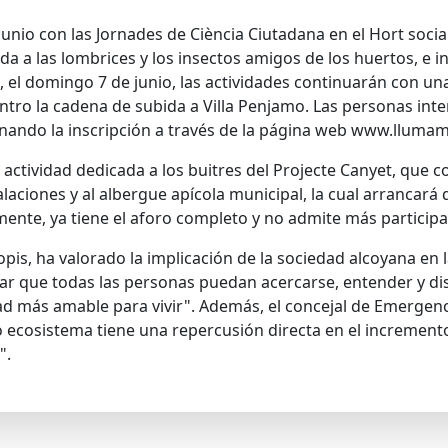
unio con las Jornades de Ciència Ciutadana en el Hort social
ada a las lombrices y los insectos amigos de los huertos, e
, el domingo 7 de junio, las actividades continuarán con un
tro la cadena de subida a Villa Penjamo. Las personas inte
nando la inscripción a través de la página web www.llumam
ctividad dedicada a los buitres del Projecte Canyet, que co
stalaciones y al albergue apícola municipal, la cual arrancará
rmente, ya tiene el aforo completo y no admite más participa
lopis, ha valorado la implicación de la sociedad alcoyana en
itar que todas las personas puedan acercarse, entender y dis
d más amable para vivir". Además, el concejal de Emergenci
ecosistema tiene una repercusión directa en el incremento de
".