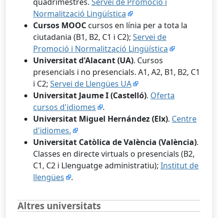
quadrimestres.
Servei de Promoció i
Normalització Lingüística
Cursos MOOC
cursos en línia per a tota la
ciutadania (B1, B2, C1 i C2);
Servei de
Promoció i Normalització Lingüística
Universitat d'Alacant (UA)
. Cursos
presencials i no presencials. A1, A2, B1, B2, C1
i C2;
Servei de Llengües UA
Universitat Jaume I (Castelló)
.
Oferta
cursos d'idiomes
.
Universitat Miguel Hernández (Elx)
.
Centre
d'idiomes.
Universitat Catòlica de València (València)
.
Classes en directe virtuals o presencials (B2,
C1, C2 i Llenguatge administratiu);
Institut de
llengües
.
Altres universitats