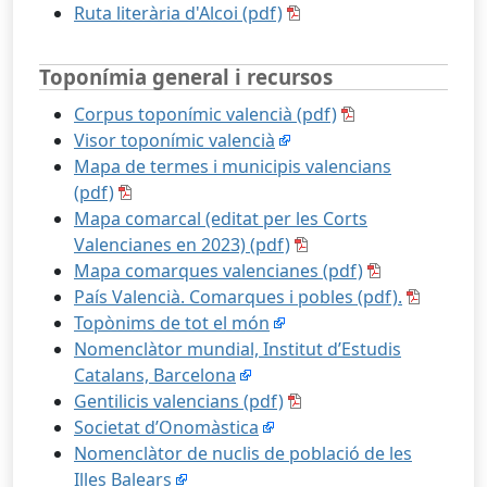
Ruta literària d'Alcoi (pdf)
Toponímia general i recursos
Corpus toponímic valencià (pdf)
Visor toponímic valencià
Mapa de termes i municipis valencians
(pdf)
Mapa comarcal (editat per les Corts
Valencianes en 2023) (pdf)
Mapa comarques valencianes (pdf)
País Valencià. Comarques i pobles (pdf).
Topònims de tot el món
Nomenclàtor mundial, Institut d’Estudis
Catalans, Barcelona
Gentilicis valencians (pdf)
Societat d’Onomàstica
Nomenclàtor de nuclis de població de les
Illes Balears