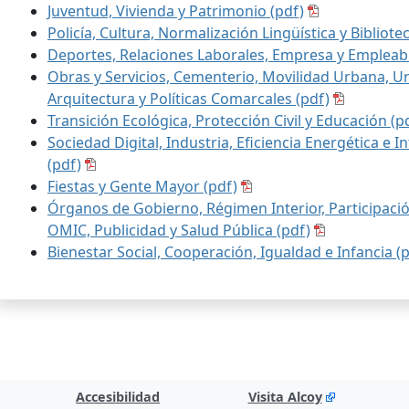
Juventud, Vivienda y Patrimonio (pdf)
Policía, Cultura, Normalización Lingüística y Bibliote
Deportes, Relaciones Laborales, Empresa y Empleabi
Obras y Servicios, Cementerio, Movilidad Urbana, U
Arquitectura y Políticas Comarcales (pdf)
Transición Ecológica, Protección Civil y Educación (p
Sociedad Digital, Industria, Eficiencia Energética e I
(pdf)
Fiestas y Gente Mayor (pdf)
Órganos de Gobierno, Régimen Interior, Participaci
OMIC, Publicidad y Salud Pública (pdf)
Bienestar Social, Cooperación, Igualdad e Infancia (
Accesibilidad
Visita Alcoy