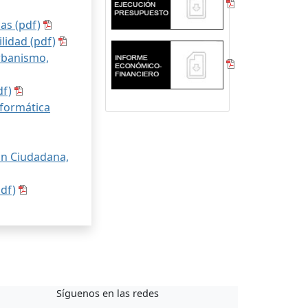
cas (pdf)
lidad (pdf)
rbanismo,
df)
nformática
ón Ciudadana,
pdf)
Síguenos en las redes