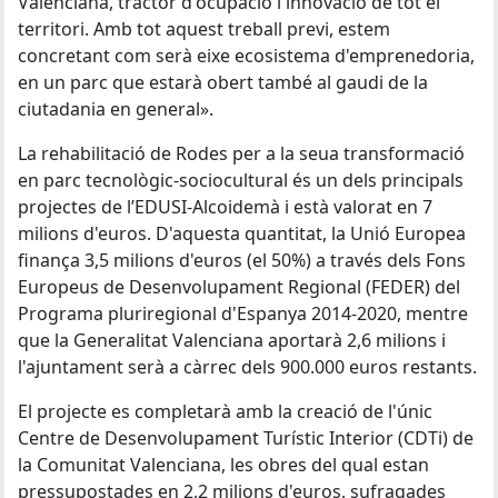
Valenciana, tractor d'ocupació i innovació de tot el
territori. Amb tot aquest treball previ, estem
concretant com serà eixe ecosistema d'emprenedoria,
en un parc que estarà obert també al gaudi de la
ciutadania en general».
La rehabilitació de Rodes per a la seua transformació
en parc tecnològic-sociocultural és un dels principals
projectes de l’EDUSI-Alcoidemà i està valorat en 7
milions d'euros. D'aquesta quantitat, la Unió Europea
finança 3,5 milions d'euros (el 50%) a través dels Fons
Europeus de Desenvolupament Regional (FEDER) del
Programa pluriregional d'Espanya 2014-2020, mentre
que la Generalitat Valenciana aportarà 2,6 milions i
l'ajuntament serà a càrrec dels 900.000 euros restants.
El projecte es completarà amb la creació de l'únic
Centre de Desenvolupament Turístic Interior (CDTi) de
la Comunitat Valenciana, les obres del qual estan
pressupostades en 2,2 milions d'euros, sufragades