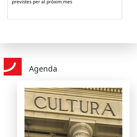
previstes per al pròxim mes
Agenda