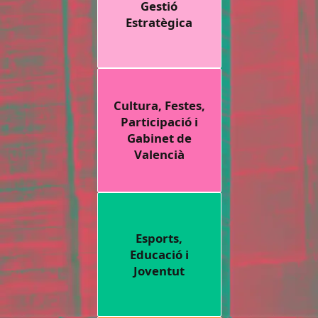
Gestió
Estratègica
Cultura, Festes,
Participació i
Gabinet de
Valencià
Esports,
Educació i
Joventut