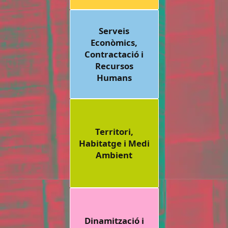
Serveis
Econòmics,
Contractació i
Recursos
Humans
Territori,
Habitatge i Medi
Ambient
Dinamització i