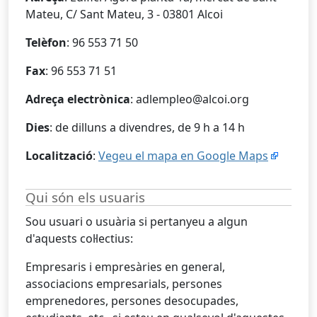
Mateu, C/ Sant Mateu, 3 - 03801 Alcoi
Telèfon
: 96 553 71 50
Fax
: 96 553 71 51
Adreça electrònica
: adlempleo@alcoi.org
Dies
: de dilluns a divendres, de 9 h a 14 h
Localització
:
Vegeu el mapa en Google Maps
Qui són els usuaris
Sou usuari o usuària si pertanyeu a algun
d'aquests col·lectius:
Empresaris i empresàries en general,
associacions empresarials, persones
emprenedores, persones desocupades,