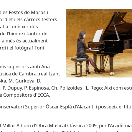
la es Festes de Moros i
rdiet i els càrrecs festers.
at a conèixer dos
e l’himne i l’autor del
e a més és actualment
di i el fotògraf Toni
tudis superiors amb Ana
Música de Cambra, realitzant
ka, M. Gurkova, D.
 J. P. Dupuy, P. Espinosa, Ch. Polizoides i L. Rego; Així com 
de Compositors d'ECCA.
servatori Superior Óscar Esplá d'Alacant, i posseeix el títo
illor Àlbum d'Obra Musical Clàssica 2009, per l'Acadèmia de