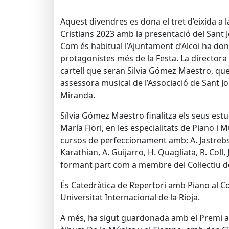
Aquest divendres es dona el tret d’eixida a 
Cristians 2023 amb la presentació del Sant Jo
Com és habitual l’Ajuntament d’Alcoi ha don
protagonistes més de la Festa. La directora d
cartell que seran Silvia Gómez Maestro, qu
assessora musical de l’Associació de Sant Jor
Miranda.
Sílvia Gómez Maestro finalitza els seus es
María Flori, en les especialitats de Piano i 
cursos de perfeccionament amb: A. Jastrebs
Karathian, A. Guijarro, H. Quagliata, R. Coll,
formant part com a membre del Col·lectiu 
És Catedràtica de Repertori amb Piano al Con
Universitat Internacional de la Rioja.
A més, ha sigut guardonada amb el Premi al M