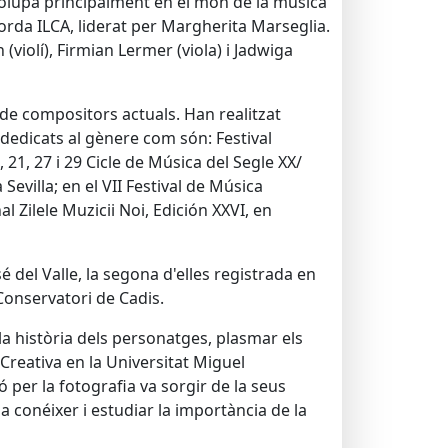
volupa principalment en el món de la música
 corda ILCA, liderat per Margherita Marseglia.
olí), Firmian Lermer (viola) i Jadwiga
de compositors actuals. Han realitzat
 dedicats al gènere com són: Festival
1, 27 i 29 Cicle de Música del Segle XX/
evilla; en el VII Festival de Música
 Zilele Muzicii Noi, Edición XXVI, en
 del Valle, la segona d'elles registrada en
 Conservatori de Cadis.
a història dels personatges, plasmar els
 Creativa en la Universitat Miguel
ó per la fotografia va sorgir de la seus
 a conéixer i estudiar la importància de la