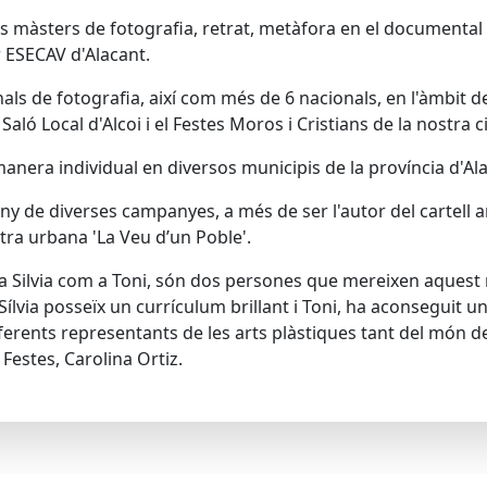
màsters de fotografia, retrat, metàfora en el documental i 
 ESECAV d'Alacant.
als de fotografia, així com més de 6 nacionals, en l'àmbit d
Saló Local d'Alcoi i el Festes Moros i Cristians de la nostra c
nera individual en diversos municipis de la província d'Alaca
seny de diverses campanyes, a més de ser l'autor del cartell 
ra urbana 'La Veu d’un Poble'.
t a Silvia com a Toni, són dos persones que mereixen aqu
 Sílvia posseïx un currículum brillant i Toni, ha aconseguit 
erents representants de les arts plàstiques tant del món de 
 Festes, Carolina Ortiz.