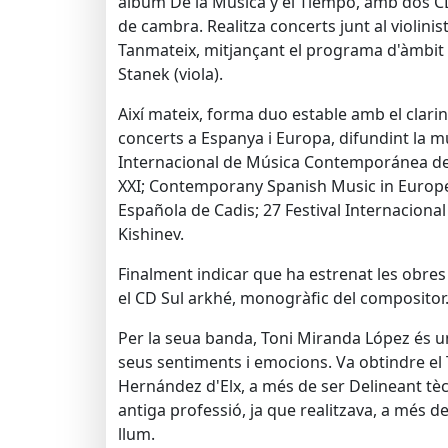
àlbum De la Música y el Tiempo, amb dos CD
de cambra. Realitza concerts junt al violinis
Tanmateix, mitjançant el programa d'àmbit 
Stanek (viola).
Així mateix, forma duo estable amb el clari
concerts a Espanya i Europa, difundint la mú
Internacional de Música Contemporánea de Ma
XXI; Contemporany Spanish Music in Europe, a
Española de Cadis; 27 Festival Internacional
Kishinev.
Finalment indicar que ha estrenat les obres 
el CD Sul arkhé, monogràfic del compositor. 
Per la seua banda, Toni Miranda López és un
seus sentiments i emocions. Va obtindre el Tí
Hernández d'Elx, a més de ser Delineant tècni
antiga professió, ja que realitzava, a més de
llum.