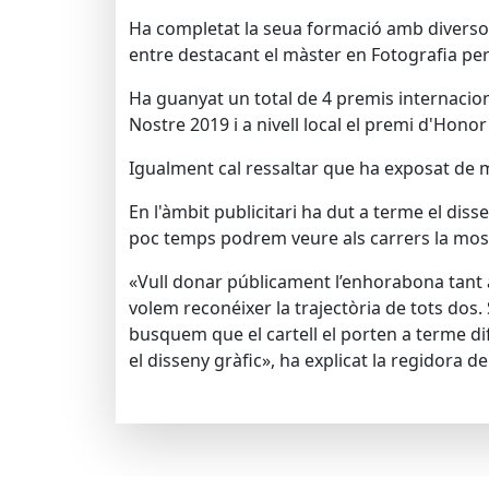
Ha completat la seua formació amb diversos 
entre destacant el màster en Fotografia per
Ha guanyat un total de 4 premis internacion
Nostre 2019 i a nivell local el premi d'Honor 
Igualment cal ressaltar que ha exposat de ma
En l'àmbit publicitari ha dut a terme el dis
poc temps podrem veure als carrers la most
«Vull donar públicament l’enhorabona tan
volem reconéixer la trajectòria de tots dos.
busquem que el cartell el porten a terme dif
el disseny gràfic», ha explicat la regidora de