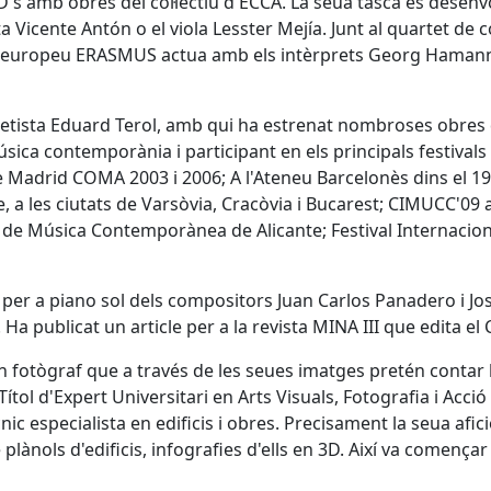
's amb obres del col·lectiu d'ECCA. La seua tasca es desen
ta Vicente Antón o el viola Lesster Mejía. Junt al quartet de
europeu ERASMUS actua amb els intèrprets Georg Hamann (vi
netista Eduard Terol, amb qui ha estrenat nombroses obres 
sica contemporània i participant en els principals festivals
drid COMA 2003 i 2006; A l'Ateneu Barcelonès dins el 19, 2
 les ciutats de Varsòvia, Cracòvia i Bucarest; CIMUCC'09 a S
 de Música Contemporànea de Alicante; Festival Internacional
per a piano sol dels compositors Juan Carlos Panadero i José
Ha publicat un article per a la revista MINA III que edita el
 fotògraf que a través de les seues imatges pretén contar l
tol d'Expert Universitari en Arts Visuals, Fotografia i Acció
c especialista en edificis i obres. Precisament la seua afici
 plànols d'edificis, infografies d'ells en 3D. Així va començar