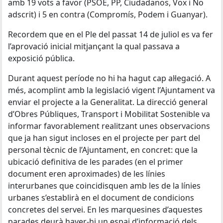
amb 19 vots a favor (PSOE, PP, Ciudadanos, Vox i No
adscrit) i 5 en contra (Compromís, Podem i Guanyar).
Recordem que en el Ple del passat 14 de juliol es va fer
l’aprovació inicial mitjançant la qual passava a
exposició pública.
Durant aquest període no hi ha hagut cap al·legació. A
més, acomplint amb la legislació vigent l’Ajuntament va
enviar el projecte a la Generalitat. La direcció general
d’Obres Públiques, Transport i Mobilitat Sostenible va
informar favorablement realitzant unes observacions
que ja han sigut incloses en el projecte per part del
personal tècnic de l’Ajuntament, en concret: que la
ubicació definitiva de les parades (en el primer
document eren aproximades) de les línies
interurbanes que coincidisquen amb les de la línies
urbanes s’establirà en el document de condicions
concretes del servei. En les marquesines d’aquestes
parades deurà haver-hi un espai d’informació dels