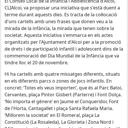
El Consell Local de la Infància i Adolescència d'Alcoi,
CLIAlcoi, va proposar una iniciativa que s'està duent a
terme durant aquests dies. Es tracta de la col·locació
d'uns cartells amb unes frases que donen veu a la
mirada de la infància, la mirada que tenen sobre la
societat. Aquesta iniciativa s'emmarca en els actes
organitzats per l'Ajuntament d'Alcoi per a la promoció
de drets i de participació infantil i adolescent dins de la
commemoració del Dia Mundial de la Infància que va
tindre lloc el 20 de novembre.
Hi ha cartells amb quatre missatges diferents, situats
en els diferents parcs o zones de jocs infantils. En
concret: ‘Totes els veus importen’, que és al Parc Batoi,
Cervantes, plaça Pintor Gisbert (Parterre) i Font Dolça.
‘No importa el gènere’ en Jaume el Conqueridor, Font
de l'Horta, Cantagallet i plaça Santa Rafaela Maria.
‘Millorem la societat’ en El Romeral, plaça La
Constitució (La Rosaleda), La Glorieta i Zona Nord i