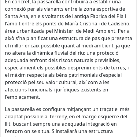
En concret, la passarel·la contribuirà a establir una
connexió per als vianants entre la zona esportiva de
Santa Ana, en els voltants de l'antiga Fàbrica del Plà i
l'àmbit entre els ponts de María Cristina i de Cadiseño,
àrea urbanitzada pel Ministeri de Medi Ambient. Per a
això s'ha planificat una estructura de pas que presenta
el millor encaix possible quant al medi ambient, ja que
no altera la dinàmica fluvial del riu; una protecció
adequada enfront dels riscos naturals previsibles,
especialment els possibles despreniments de terres; i
el màxim respecte als béns patrimonials d'especial
protecció pel seu valor cultural, així com a les
afeccions funcionals i jurídiques existents en
l'emplaçament.
La passarel·la es configura mitjançant un traçat el més
adaptat possible al terreny, en el marge esquerre del
llit, buscant sempre una adequada integració en
l'entorn on se situa. S'instal·larà una estructura