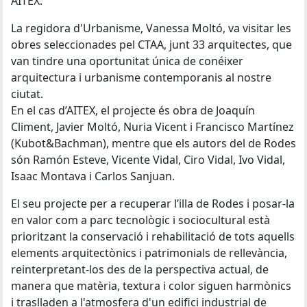
AITEX.
La regidora d'Urbanisme, Vanessa Moltó, va visitar les
obres seleccionades pel CTAA, junt 33 arquitectes, que
van tindre una oportunitat única de conéixer
arquitectura i urbanisme contemporanis al nostre
ciutat.
En el cas d’AITEX, el projecte és obra de Joaquín
Climent, Javier Moltó, Nuria Vicent i Francisco Martínez
(Kubot&Bachman), mentre que els autors del de Rodes
són Ramón Esteve, Vicente Vidal, Ciro Vidal, Ivo Vidal,
Isaac Montava i Carlos Sanjuan.
El seu projecte per a recuperar l’illa de Rodes i posar-la
en valor com a parc tecnològic i sociocultural està
prioritzant la conservació i rehabilitació de tots aquells
elements arquitectònics i patrimonials de rellevància,
reinterpretant-los des de la perspectiva actual, de
manera que matèria, textura i color siguen harmònics
i traslladen a l'atmosfera d'un edifici industrial de