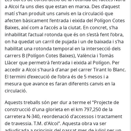
a Alcoi fa uns dies que estan en marxa. Des d’aquest
matí s’han produït uns canvis en la circulació que
afecten bàsicament l’entrada i eixida del Polígon Cotes
Baixes, així com a l’accés a la ciutat. En concret, s’ha
inhabilitat l’actual rotonda que és on s’està fent l’obra,
on ha quedat un carril de pujada i un de baixada i s’ha
habilitat una rotonda temporal en la intersecció dels
carrers B (Polígon Cotes Baixes), València i Tomàs
Llàcer que permetrà l’entrada i eixida al Polígon. Per
accedir a Alcoi s'haurà d'anar pel carrer Tirant lo Blanc.
El termini d’execució de l’obra és de 5 mesos i a
mesura que avance es faran diferents canvis en la
circulació.
Aquests treballs són per dur a terme el “Projecte de
construcció d'una glorieta en el km 797,250 de la
carretera N‐340, reordenació d'accessos i tractament
de travessia. T.M. d'Alcoi”. Aquesta obra va ser
adjudicada a principis del passat mes de juliol per un