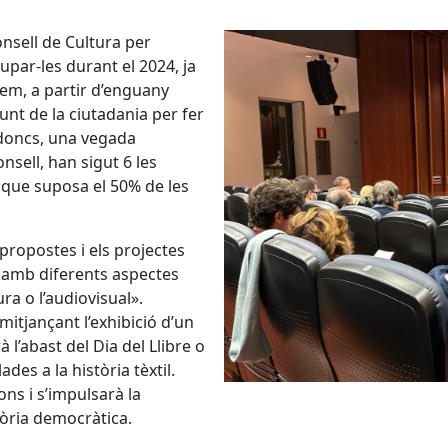
nsell de Cultura per
par-les durant el 2024, ja
lem, a partir d’enguany
nt de la ciutadania per fer
í doncs, una vegada
nsell, han sigut 6 les
l que suposa el 50% de les
 propostes i els projectes
s amb diferents aspectes
ura o l’audiovisual».
itjançant l’exhibició d’un
l’abast del Dia del Llibre o
des a la història tèxtil.
ns i s’impulsarà la
mòria democràtica.