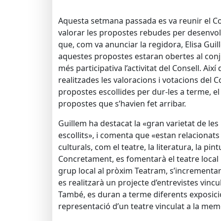
Aquesta setmana passada es va reunir el Co
valorar les propostes rebudes per desenvolu
que, com va anunciar la regidora, Elisa Guil
aquestes propostes estaran obertes al conju
més participativa l’activitat del Consell. Aix
realitzades les valoracions i votacions del Co
propostes escollides per dur-les a terme, e
propostes que s’havien fet arribar.
Guillem ha destacat la «gran varietat de les
escollits», i comenta que «estan relacionat
culturals, com el teatre, la literatura, la pint
Concretament, es fomentarà el teatre local m
grup local al pròxim Teatram, s’incrementarà 
es realitzarà un projecte d’entrevistes vincula
També, es duran a terme diferents exposicio
representació d’un teatre vinculat a la me