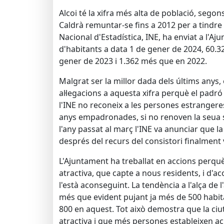
Alcoi té la xifra més alta de població, segons
Caldrà remuntar-se fins a 2012 per a tindre m
Nacional d'Estadística, INE, ha enviat a l'Aj
d'habitants a data 1 de gener de 2024, 60.3
gener de 2023 i 1.362 més que en 2022.
Malgrat ser la millor dada dels últims anys,
al·legacions a aquesta xifra perquè el padró
l'INE no reconeix a les persones estranger
anys empadronades, si no renoven la seua 
l'any passat al març l'INE va anunciar que la
després del recurs del consistori finalment
L'Ajuntament ha treballat en accions perquè
atractiva, que capte a nous residents, i d'a
l'està aconseguint. La tendència a l'alça de
més que evident pujant ja més de 500 habita
800 en aquest. Tot això demostra que la ciu
atractiva i que més persones estableixen ací