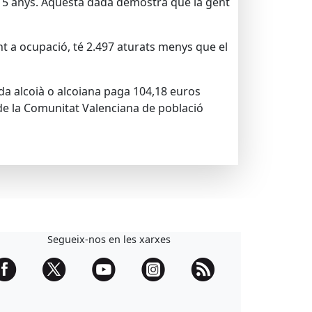
ms 15 anys. Aquesta dada demostra que la gent
nt a ocupació, té 2.497 aturats menys que el
cada alcoià o alcoiana paga 104,18 euros
 de la Comunitat Valenciana de població
Segueix-nos en les xarxes