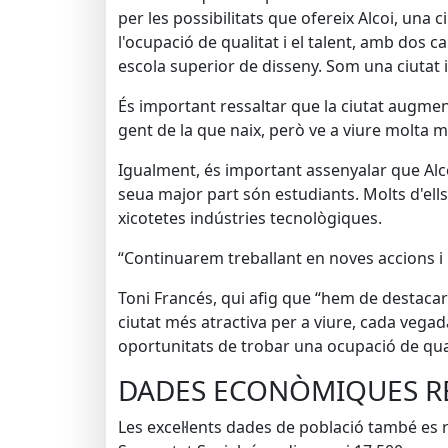
per les possibilitats que ofereix Alcoi, una 
l'ocupació de qualitat i el talent, amb dos c
escola superior de disseny. Som una ciutat 
És important ressaltar que la ciutat augmen
gent de la que naix, però ve a viure molta m
Igualment, és important assenyalar que Alco
seua major part són estudiants. Molts d'ell
xicotetes indústries tecnològiques.
“Continuarem treballant en noves accions i 
Toni Francés, qui afig que “hem de destaca
ciutat més atractiva per a viure, cada vegada
oportunitats de trobar una ocupació de quali
DADES ECONÒMIQUES R
Les excel·lents dades de població també es r