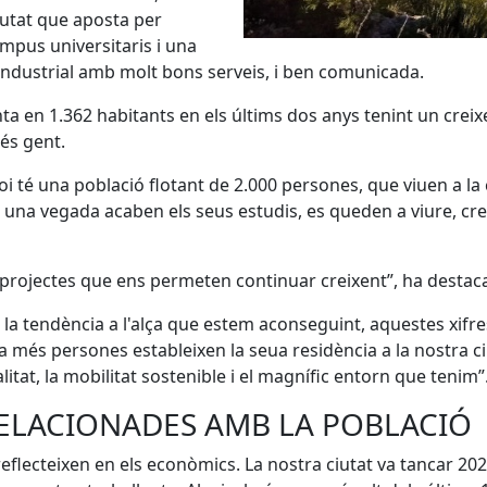
ciutat que aposta per
ampus universitaris i una
industrial amb molt bons serveis, i ben comunicada.
ta en 1.362 habitants en els últims dos anys tenint un crei
és gent.
i té una població flotant de 2.000 persones, que viuen a la
s una vegada acaben els seus estudis, es queden a viure, cre
projectes que ens permeten continuar creixent”, ha destacat 
r la tendència a l'alça que estem aconseguint, aquestes xif
 més persones estableixen la seua residència a la nostra ciut
tat, la mobilitat sostenible i el magnífic entorn que tenim”
ELACIONADES AMB LA POBLACIÓ
eflecteixen en els econòmics. La nostra ciutat va tancar 20