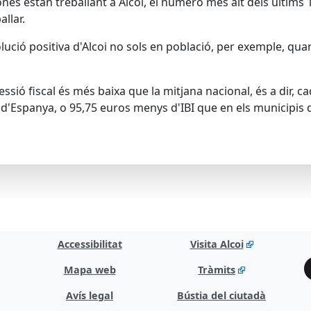
sones estan treballant a Alcoi, el número més alt dels últi
allar.
lució positiva d'Alcoi no sols en població, per exemple, qua
essió fiscal és més baixa que la mitjana nacional, és a dir, 
 d'Espanya, o 95,75 euros menys d'IBI que en els municipis
Accessibilitat
Visita Alcoi
Mapa web
Tràmits
Avís legal
Bústia del ciutadà