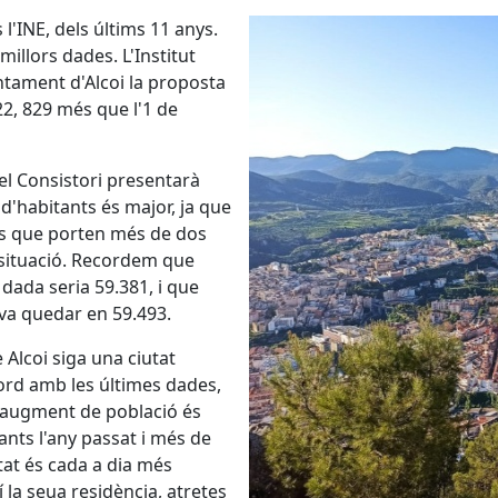
 l'INE, dels últims 11 anys.
illors dades. L'Institut
untament d'Alcoi la proposta
22, 829 més que l'1 de
 el Consistori presentarà
 d'habitants és major, ja que
es que porten més de dos
situació. Recordem que
 dada seria 59.381, i que
 va quedar en 59.493.
 Alcoi siga una ciutat
cord amb les últimes dades,
 l'augment de població és
nts l'any passat i més de
tat és cada a dia més
 la seua residència, atretes