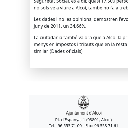
Seguretat Social, és a dir, quasi 17.500 per
no sols ve a viure a Alcoi, també ho fa a treb
Les dades i no les opinions, demostren l'evo
juny de 2011, un 34,66%.
La ciutadania també valora que a Alcoi la pr
menys en impostos i tributs que en la resta
similar. (Dades oficials)
Pl. d'Espanya, 1 (03801, Alcoi)
Tel.: 96 553 71 00 - Fax: 96 553 71 61