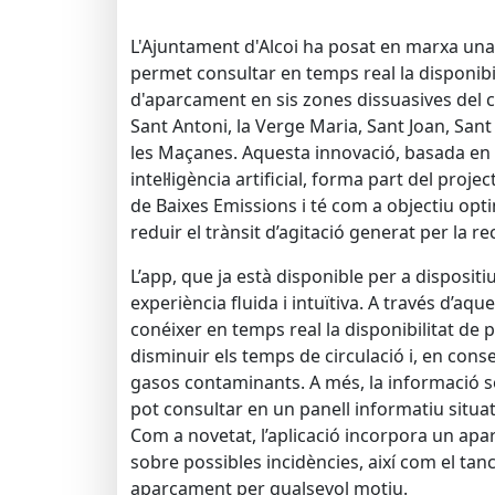
L'Ajuntament d'Alcoi ha posat en marxa una
permet consultar en temps real la disponibil
d'aparcament en sis zones dissuasives del cen
Sant Antoni, la Verge Maria, Sant Joan, Sant
les Maçanes. Aquesta innovació, basada en
intel·ligència artificial, forma part del proj
de Baixes Emissions i té com a objectiu opti
reduir el trànsit d’agitació generat per la 
L’app, que ja està disponible per a dispositi
experiència fluida i intuïtiva. A través d’aqu
conéixer en temps real la disponibilitat de 
disminuir els temps de circulació i, en cons
gasos contaminants. A més, la informació s
pot consultar en un panell informatiu situa
Com a novetat, l’aplicació incorpora un apa
sobre possibles incidències, així com el ta
aparcament per qualsevol motiu.