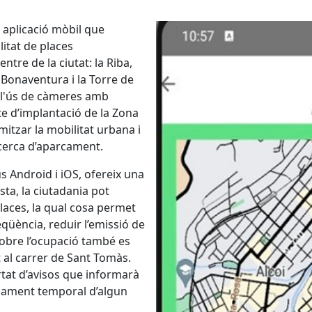
 aplicació mòbil que
itat de places
tre de la ciutat: la Riba,
 Bonaventura i la Torre de
 l'ús de càmeres amb
ecte d’implantació de la Zona
mitzar la mobilitat urbana i
recerca d’aparcament.
us Android i iOS, ofereix una
esta, la ciutadania pot
places, la qual cosa permet
eqüència, reduir l’emissió de
obre l’ocupació també es
t al carrer de Sant Tomàs.
rtat d’avisos que informarà
ncament temporal d’algun