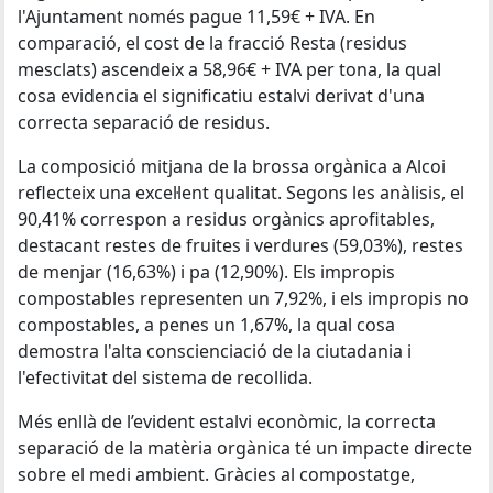
l'Ajuntament només pague 11,59€ + IVA. En
comparació, el cost de la fracció Resta (residus
mesclats) ascendeix a 58,96€ + IVA per tona, la qual
cosa evidencia el significatiu estalvi derivat d'una
correcta separació de residus.
La composició mitjana de la brossa orgànica a Alcoi
reflecteix una excel·lent qualitat. Segons les anàlisis, el
90,41% correspon a residus orgànics aprofitables,
destacant restes de fruites i verdures (59,03%), restes
de menjar (16,63%) i pa (12,90%). Els impropis
compostables representen un 7,92%, i els impropis no
compostables, a penes un 1,67%, la qual cosa
demostra l'alta conscienciació de la ciutadania i
l'efectivitat del sistema de recollida.
Més enllà de l’evident estalvi econòmic, la correcta
separació de la matèria orgànica té un impacte directe
sobre el medi ambient. Gràcies al compostatge,