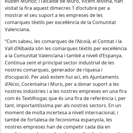
Rubén Muñoz; i l’alcalde de Muro, Vicent Molina, han
visitat la fira aquest dimecres 1 d’octubre per a
mostrar el seu suport a les empreses de les
comarques tèxtils per excel·lència de la Comunitat
Valenciana.
“Com sabeu, les comarques de l’Alcoià, el Comtat i la
Vall d’Albaida són les comarques tèxtils per excel·lència
a la Comunitat Valenciana i també a nivell d’Espanya.
Continua sent el principal sector industrial de les
nostres comarques, generador de riquesa i
d’ocupació. Per això estem hui ací, els Ajuntaments
d’Alcoi, Cocentaina i Muro, per a donar suport a les
nostres indústries i a les nostres empreses en una fira
com és Textilhogar, que és una fira de referència i, per
tant, importantíssima per als nostres sectors. En un
moment de molta incertesa a nivell internacional, i
també de fortalesa de l’economia espanyola, les
nostres empreses han de competir cada dia en