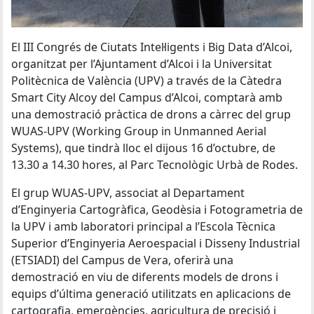
El III Congrés de Ciutats Intel·ligents i Big Data d’Alcoi,
organitzat per l’Ajuntament d’Alcoi i la Universitat
Politècnica de València (UPV) a través de la Càtedra
Smart City Alcoy del Campus d’Alcoi, comptarà amb
una demostració pràctica de drons a càrrec del grup
WUAS-UPV (Working Group in Unmanned Aerial
Systems), que tindrà lloc el dijous 16 d’octubre, de
13.30 a 14.30 hores, al Parc Tecnològic Urbà de Rodes.
El grup WUAS-UPV, associat al Departament
d’Enginyeria Cartogràfica, Geodèsia i Fotogrametria de
la UPV i amb laboratori principal a l’Escola Tècnica
Superior d’Enginyeria Aeroespacial i Disseny Industrial
(ETSIADI) del Campus de Vera, oferirà una
demostració en viu de diferents models de drons i
equips d’última generació utilitzats en aplicacions de
cartografia, emergències, agricultura de precisió i