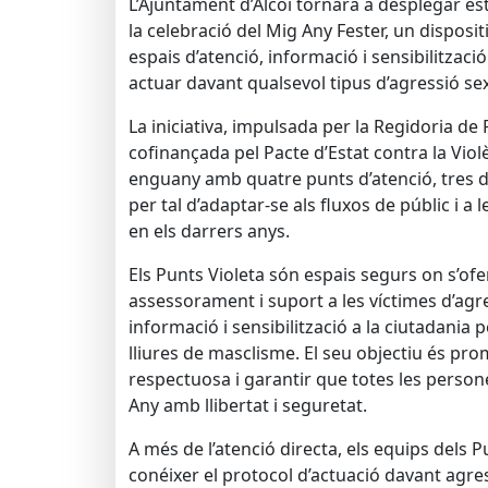
L’Ajuntament d’Alcoi tornarà a desplegar e
la celebració del Mig Any Fester, un disposit
espais d’atenció, informació i sensibilització
actuar davant qualsevol tipus d’agressió sex
La iniciativa, impulsada per la Regidoria de P
cofinançada pel Pacte d’Estat contra la Vio
enguany amb quatre punts d’atenció, tres de
per tal d’adaptar-se als fluxos de públic i a
en els darrers anys.
Els Punts Violeta són espais segurs on s’ofe
assessorament i suport a les víctimes d’agre
informació i sensibilització a la ciutadania
lliures de masclisme. El seu objectiu és pr
respectuosa i garantir que totes les perso
Any amb llibertat i seguretat.
A més de l’atenció directa, els equips dels 
conéixer el protocol d’actuació davant agre