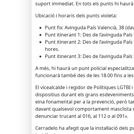
suport immediat. En tots els punts hi haurà 
Ubicació i horaris dels punts violeta:
Punt fix: Avinguda País Valencià, 38 (da
Punt itinerant 1: Des de l’avinguda País 
Punt itinerant 2: Des de l’avinguda País 
hores.
Punt itinerant 3: Des de l’avinguda País 
A més, hi haurà un punt policial especialitza
funcionarà també des de les 18.00 fins a les
El vicealcalde i regidor de Polítiques LGTBI 
dispositius durant els grans esdeveniments f
eina fonamental per a la prevenció, però ta
davant qualsevol comportament masclista no
denunciar trucant al 016, al 112 o al 091».
Cerradelo ha afegit que la instal·lació dels