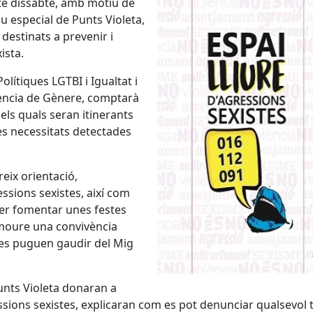
ste dissabte, amb motiu de
iu especial de Punts Violeta,
 destinats a prevenir i
ista.
olítiques LGTBI i Igualtat i
lència de Gènere, comptarà
ls quals seran itinerants
 les necessitats detectades
reix orientació,
ssions sexistes, així com
 per fomentar unes festes
omoure una convivència
nes puguen gaudir del Mig
Punts Violeta donaran a
ssions sexistes, explicaran com es pot denunciar qualsevol 