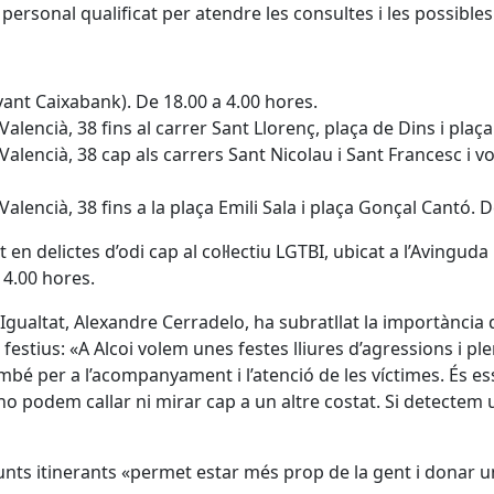
personal qualificat per atendre les consultes i les possible
vant Caixabank). De 18.00 a 4.00 hores.
Valencià, 38 fins al carrer Sant Llorenç, plaça de Dins i pla
Valencià, 38 cap als carrers Sant Nicolau i Sant Francesc i vol
Valencià, 38 fins a la plaça Emili Sala i plaça Gonçal Cantó. 
t en delictes d’odi cap al col·lectiu LGTBI, ubicat a l’Avingud
 4.00 hores.
i Igualtat, Alexandre Cerradelo, ha subratllat la importància
estius: «A Alcoi volem unes festes lliures d’agressions i pl
mbé per a l’acompanyament i l’atenció de les víctimes. És e
 podem callar ni mirar cap a un altre costat. Si detectem
 punts itinerants «permet estar més prop de la gent i donar