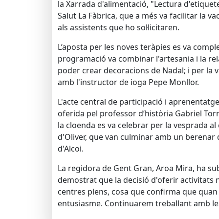
la Xarrada d'alimentació, "Lectura d'etiquet
Salut La Fàbrica, que a més va facilitar la v
als assistents que ho sol·licitaren.
L’aposta per les noves teràpies es va comple
programació va combinar l'artesania i la rela
poder crear decoracions de Nadal; i per la v
amb l'instructor de ioga Pepe Monllor.
L'acte central de participació i aprenentatg
oferida pel professor d’història Gabriel Torm
la cloenda es va celebrar per la vesprada al 
d'Oliver, que van culminar amb un berenar d
d'Alcoi.
La regidora de Gent Gran, Aroa Mira, ha sub
demostrat que la decisió d'oferir activitats
centres plens, cosa que confirma que quan o
entusiasme. Continuarem treballant amb les 