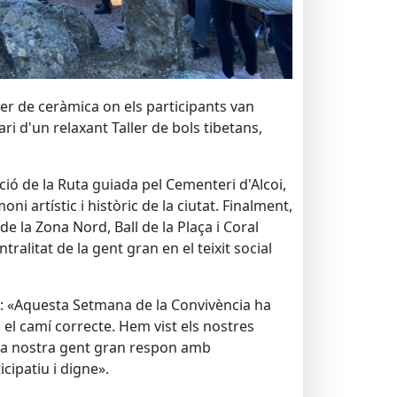
ller de ceràmica on els participants van
i d'un relaxant Taller de bols tibetans,
ció de la Ruta guiada pel Cementeri d'Alcoi,
i artístic i històric de la ciutat. Finalment,
e la Zona Nord, Ball de la Plaça i Coral
litat de la gent gran en el teixit social
ts: «Aquesta Setmana de la Convivència ha
s el camí correcte. Hem vist els nostres
, la nostra gent gran respon amb
cipatiu i digne».