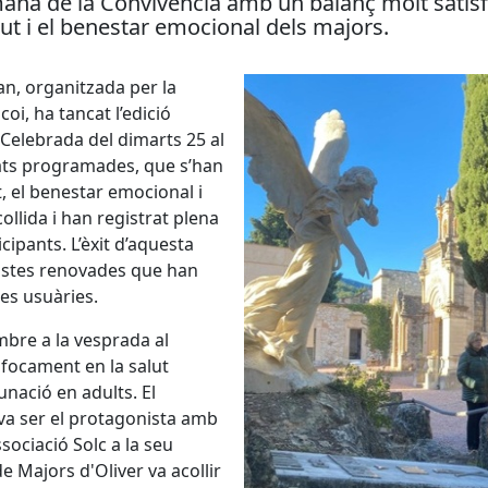
na de la Convivència amb un balanç molt satisfact
ut i el benestar emocional dels majors.
an, organitzada per la
oi, ha tancat l’edició
Celebrada del dimarts 25 al
tats programades, que s’han
 el benestar emocional i
llida i han registrat plena
cipants. L’èxit d’aquesta
postes renovades que han
es usuàries.
mbre a la vesprada al
focament en la salut
unació en adults. El
 va ser el protagonista amb
ssociació Solc a la seu
e Majors d'Oliver va acollir