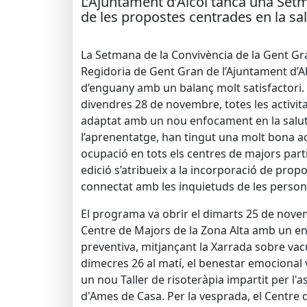
L’Ajuntament d’Alcoi tanca una Setma
de les propostes centrades en la sal
La Setmana de la Convivència de la Gent Gr
Regidoria de Gent Gran de l’Ajuntament d’Alc
d’enguany amb un balanç molt satisfactori. 
divendres 28 de novembre, totes les activi
adaptat amb un nou enfocament en la salut,
l’aprenentatge, han tingut una molt bona aco
ocupació en tots els centres de majors parti
edició s’atribueix a la incorporació de pro
connectat amb les inquietuds de les person
El programa va obrir el dimarts 25 de nove
Centre de Majors de la Zona Alta amb un en
preventiva, mitjançant la Xarrada sobre vac
dimecres 26 al matí, el benestar emocional
un nou Taller de risoteràpia impartit per l'a
d'Ames de Casa. Per la vesprada, el Centre d