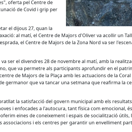
es", oferta pel Centre de
acunació de Covid i grip per
tar el dijous 27, quan la
xació: al matí, el Centre de Majors d'Oliver va acollir un Ta
esprada, el Centre de Majors de la Zona Nord va ser l'escenar
e va ser el divendres 28 de novembre al matí, amb la realitza
o, que va permetre als participants aprofundir en el patrimon
centre de Majors de la Plaça amb les actuacions de la Coral d
e germanor que va tancar una setmana que reafirma la centra
ratllat la satisfacció del govern municipal amb els resulta
 noves i enfocades a l'autocura, tant física com emocional, é
ferim eines de coneixement i espais de socialització útils
associacions i els centres per garantir un envelliment parti