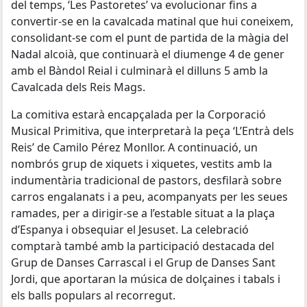
del temps, ‘Les Pastoretes’ va evolucionar fins a
convertir-se en la cavalcada matinal que hui coneixem,
consolidant-se com el punt de partida de la màgia del
Nadal alcoià, que continuarà el diumenge 4 de gener
amb el Bàndol Reial i culminarà el dilluns 5 amb la
Cavalcada dels Reis Mags.
La comitiva estarà encapçalada per la Corporació
Musical Primitiva, que interpretarà la peça ‘L’Entrà dels
Reis’ de Camilo Pérez Monllor. A continuació, un
nombrós grup de xiquets i xiquetes, vestits amb la
indumentària tradicional de pastors, desfilarà sobre
carros engalanats i a peu, acompanyats per les seues
ramades, per a dirigir-se a l’estable situat a la plaça
d’Espanya i obsequiar el Jesuset. La celebració
comptarà també amb la participació destacada del
Grup de Danses Carrascal i el Grup de Danses Sant
Jordi, que aportaran la música de dolçaines i tabals i
els balls populars al recorregut.