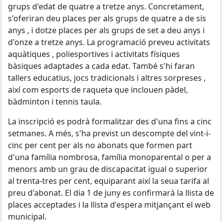
grups d'edat de quatre a tretze anys. Concretament,
s'oferiran deu places per als grups de quatre a de sis
anys , i dotze places per als grups de set a deu anys i
d'onze a tretze anys. La programació preveu activitats
aquàtiques , poliesportives i activitats físiques
bàsiques adaptades a cada edat. També s'hi faran
tallers educatius, jocs tradicionals i altres sorpreses ,
així com esports de raqueta que inclouen pàdel,
bàdminton i tennis taula.
La inscripció es podrà formalitzar des d'una fins a cinc
setmanes. A més, s'ha previst un descompte del vint-i-
cinc per cent per als no abonats que formen part
d'una família nombrosa, família monoparental o per a
menors amb un grau de discapacitat igual o superior
al trenta-tres per cent, equiparant així la seua tarifa al
preu d'abonat. El dia 1 de juny es confirmarà la llista de
places acceptades i la llista d'espera mitjançant el web
municipal.