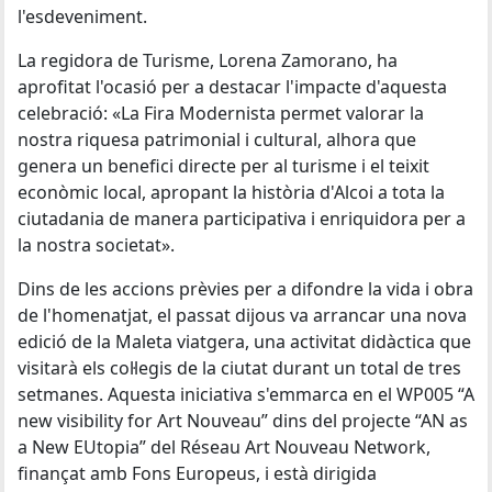
l'esdeveniment.
La regidora de Turisme, Lorena Zamorano, ha
aprofitat l'ocasió per a destacar l'impacte d'aquesta
celebració: «La Fira Modernista permet valorar la
nostra riquesa patrimonial i cultural, alhora que
genera un benefici directe per al turisme i el teixit
econòmic local, apropant la història d'Alcoi a tota la
ciutadania de manera participativa i enriquidora per a
la nostra societat».
Dins de les accions prèvies per a difondre la vida i obra
de l'homenatjat, el passat dijous va arrancar una nova
edició de la Maleta viatgera, una activitat didàctica que
visitarà els col·legis de la ciutat durant un total de tres
setmanes. Aquesta iniciativa s'emmarca en el WP005 “A
new visibility for Art Nouveau” dins del projecte “AN as
a New EUtopia” del Réseau Art Nouveau Network,
finançat amb Fons Europeus, i està dirigida