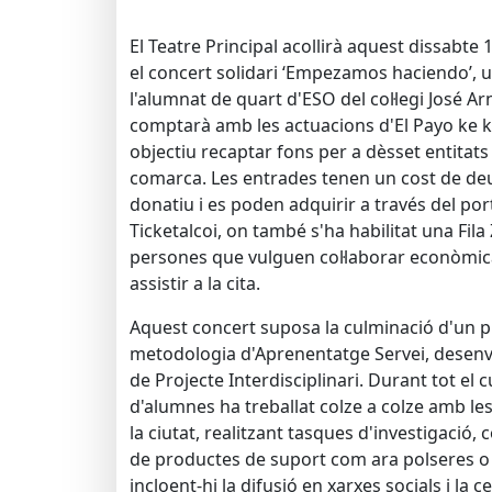
El Teatre Principal acollirà aquest dissabte 
el concert solidari ‘Empezamos haciendo’, u
l'alumnat de quart d'ESO del col·legi José 
comptarà amb les actuacions d'El Payo ke ka
objectiu recaptar fons per a dèsset entitats s
comarca. Les entrades tenen un cost de de
donatiu i es poden adquirir a través del por
Ticketalcoi, on també s'ha habilitat una Fila
persones que vulguen col·laborar econòm
assistir a la cita.
Aquest concert suposa la culminació d'un p
metodologia d'Aprenentatge Servei, desenv
de Projecte Interdisciplinari. Durant tot el 
d'alumnes ha treballat colze a colze amb le
la ciutat, realitzant tasques d'investigació, 
de productes de suport com ara polseres o a
incloent-hi la difusió en xarxes socials i la 