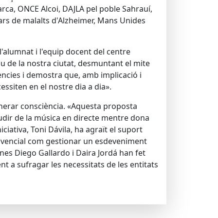
marca, ONCE Alcoi, DAJLA pel poble Sahrauí,
iars de malalts d'Alzheimer, Mans Unides
 l'alumnat i l'equip docent del centre
iu de la nostra ciutat, desmuntant el mite
ncies i demostra que, amb implicació i
siten en el nostre dia a dia».
 generar consciència. «Aquesta proposta
gaudir de la música en directe mentre dona
iativa, Toni Dávila, ha agraït el suport
 vivencial com gestionar un esdeveniment
mnes Diego Gallardo i Daira Jordá han fet
nt a sufragar les necessitats de les entitats