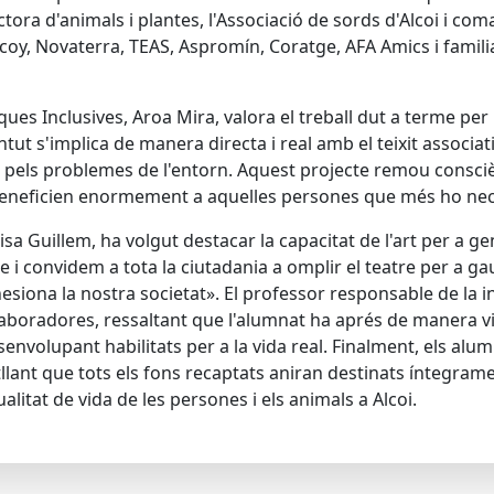
ctora d'animals i plantes, l'Associació de sords d'Alcoi i co
lcoy, Novaterra, TEAS, Aspromín, Coratge, AFA Amics i famil
iques Inclusives, Aroa Mira, valora el treball dut a terme per
ut s'implica de manera directa i real amb el teixit associat
 pels problemes de l'entorn. Aquest projecte remou consciè
eneficien enormement a aquelles persones que més ho neces
lisa Guillem, ha volgut destacar la capacitat de l'art per a
ble i convidem a tota la ciutadania a omplir el teatre per a 
siona la nostra societat». El professor responsable de la inic
l·laboradores, ressaltant que l'alumnat ha aprés de manera
envolupant habilitats per a la vida real. Finalment, els alu
tllant que tots els fons recaptats aniran destinats íntegrame
alitat de vida de les persones i els animals a Alcoi.