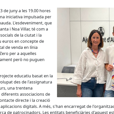
13 de juny a les 19.00 hores
na iniciativa impulsada per
Arnauda. L'esdeveniment, que
nta i Noa Villar, té com a
ocials de la ciutat i la
u euros en concepte de
tal de venda en línia
 Zero per a aquelles
icament però no puguen
rojecte educatiu basat en la
olupat des de l'assignatura
curs, una trentena
s diferents associacions de
contacte directe i la creació
plicacions digitals. A més, s'han encarregat de l'organitzac
cerca de patrocinadors. Les entitats beneficiàries d'aquest esfo