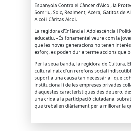
Espanyola Contra el Càncer d'Alcoi, la Prote
Somriu, Solc, Realment, Acera, Gatitos de A
Alcoi i Càritas Alcoi.
La regidora d'Infància i Adolescència i Polít
educatiu. «És fonamental veure com la jovent
que les noves generacions no tenen interés
esforç, es poden dur a terme accions que b
Per la seua banda, la regidora de Cultura, E
cultural naix d'un rerefons social indiscuti
suport a una causa tan necessària i que cohe
institucional i de les empreses privades co
d'aquestes característiques des de zero, des
una crida a la participació ciutadana, subra
que treballen diàriament per a millorar la qu