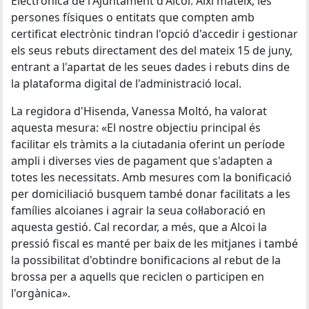
Electrònica de l'Ajuntament d'Alcoi. Així mateix, les
persones físiques o entitats que compten amb
certificat electrònic tindran l'opció d'accedir i gestionar
els seus rebuts directament des del mateix 15 de juny,
entrant a l'apartat de les seues dades i rebuts dins de
la plataforma digital de l'administració local.
La regidora d'Hisenda, Vanessa Moltó, ha valorat
aquesta mesura: «El nostre objectiu principal és
facilitar els tràmits a la ciutadania oferint un període
ampli i diverses vies de pagament que s'adapten a
totes les necessitats. Amb mesures com la bonificació
per domiciliació busquem també donar facilitats a les
famílies alcoianes i agrair la seua col·laboració en
aquesta gestió. Cal recordar, a més, que a Alcoi la
pressió fiscal es manté per baix de les mitjanes i també
la possibilitat d'obtindre bonificacions al rebut de la
brossa per a aquells que reciclen o participen en
l'orgànica».