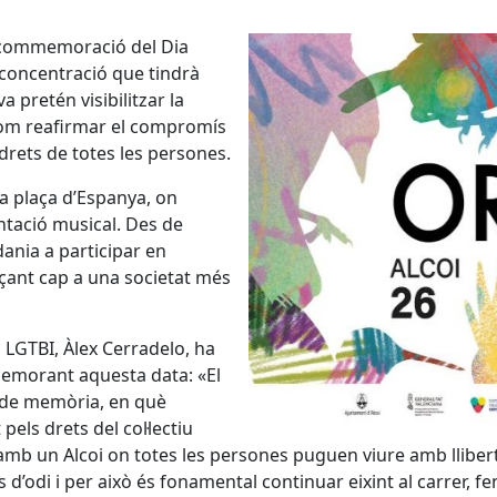
a commemoració del Dia
concentració que tindrà
a pretén visibilitzar la
í com reafirmar el compromís
s drets de totes les persones.
la plaça d’Espanya, on
ntació musical. Des de
dania a participar en
çant cap a una societat més
es LGTBI, Àlex Cerradelo, ha
emorant aquesta data: «El
i de memòria, en què
els drets del col·lectiu
b un Alcoi on totes les persones puguen viure amb lliberta
odi i per això és fonamental continuar eixint al carrer, fent 