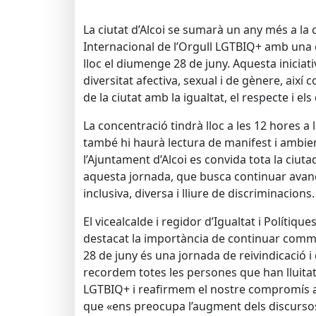
La ciutat d’Alcoi se sumarà un any més a l
Internacional de l’Orgull LGTBIQ+ amb una 
lloc el diumenge 28 de juny. Aquesta iniciativ
diversitat afectiva, sexual i de gènere, aix
de la ciutat amb la igualtat, el respecte i el
La concentració tindrà lloc a les 12 hores a 
també hi haurà lectura de manifest i ambie
l’Ajuntament d’Alcoi es convida tota la ciuta
aquesta jornada, que busca continuar avan
inclusiva, diversa i lliure de discriminacions.
El vicealcalde i regidor d’Igualtat i Polítiqu
destacat la importància de continuar comm
28 de juny és una jornada de reivindicació 
recordem totes les persones que han lluitat p
LGTBIQ+ i reafirmem el nostre compromís am
que «ens preocupa l’augment dels discursos d’