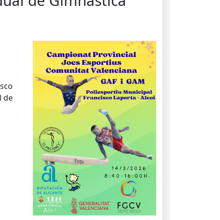
idual de Gimnàstica
isco
l de