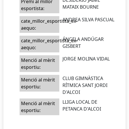
DESIDERIO JAIME
Premi al millor
MATAIX BOURNE
esportista:
ANDREA SILVA PASCUAL
cate_millor_esportista_ex-
aequo:
ÁNGELA ANDÚGAR
cate_millor_esportista_ex-
GISBERT
aequo:
JORGE MOLINA VIDAL
Menció al mèrit
esportiu:
CLUB GIMNÀSTICA
Menció al mèrit
RÍTMICA SANT JORDI
esportiu:
D'ALCOI
LLIGA LOCAL DE
Menció al mèrit
PETANCA D'ALCOI
esportiu: