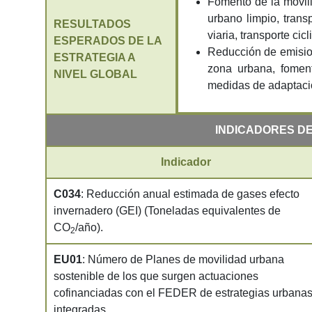
Fomento de la movil
urbano limpio, trans
RESULTADOS
viaria, transporte cic
ESPERADOS DE LA
Reducción de emisio
ESTRATEGIA A
zona urbana, foment
NIVEL GLOBAL
medidas de adaptació
INDICADORES DE
Indicador
C034
: Reducción anual estimada de gases efecto
invernadero (GEI) (Toneladas equivalentes de
CO
/año).
2
EU01
: Número de Planes de movilidad urbana
sostenible de los que surgen actuaciones
cofinanciadas con el FEDER de estrategias urbana
integradas.