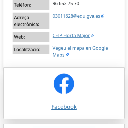
96 652 75 70
Telèfon:
03011628@edu.gva.es
Adreça
electrònica:
CEIP Horta Major
Web:
Vegeu el mapa en Google
Localització:
Maps
Facebook