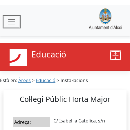
Educació
Està en:
Àrees
>
Educació
> Instal·lacions
Col·legi Públic Horta Major
C/ Isabel la Catòlica, s/n
Adreça: