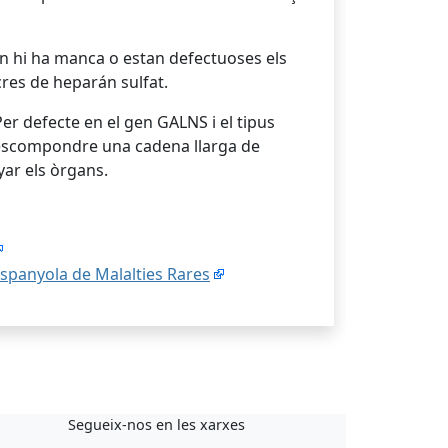
n hi ha manca o estan defectuoses els
res de heparán sulfat.
Per defecte en el gen GALNS i el tipus
 descompondre una cadena llarga de
ar els òrgans.
Espanyola de Malalties Rares
Segueix-nos en les xarxes