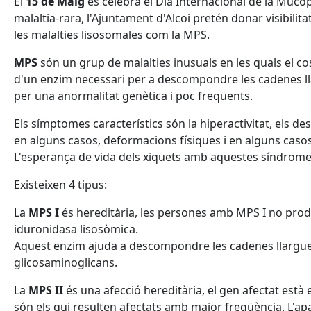
El
15 de Maig
es celebra el Dia Internacional de la Muco
malaltia-rara, l'Ajuntament d'Alcoi pretén donar visibilita
les malalties lisosomales com la MPS.
MPS
són un grup de malalties inusuals en les quals el co
d'un enzim necessari per a descompondre les cadenes l
per una anormalitat genètica i poc freqüents.
Els símptomes característics són la hiperactivitat, els de
en alguns casos, deformacions físiques i en alguns casos,
L'esperança de vida dels xiquets amb aquestes síndromes 
Existeixen 4 tipus:
La
MPS I
és hereditària, les persones amb MPS I no pro
iduronidasa lisosòmica.
Aquest enzim ajuda a descompondre les cadenes llargu
glicosaminoglicans.
La
MPS II
és una afecció hereditària, el gen afectat est
són els qui resulten afectats amb major freqüència. L'a