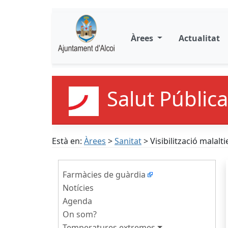
Àrees
Actualitat
Salut Pública
Està en:
Àrees
>
Sanitat
> Visibilització malalti
Farmàcies de guàrdia
Notícies
Agenda
On som?
Temperatures extremes