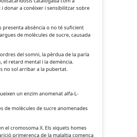
polisacaridosis catalogada com a
t i donar a conéixer i sensibilitzar sobre
s presenta absència o no té suficient
largues de molècules de sucre, causada
sordres del somni, la pèrdua de la parla
 el retard mental i la demència.
no sol arribar a la pubertat.
dueixen un enzim anomenat alfa-L-
es de molècules de sucre anomenades
à en el cromosoma X. Els xiquets homes
parició primerenca de la malaltia comença